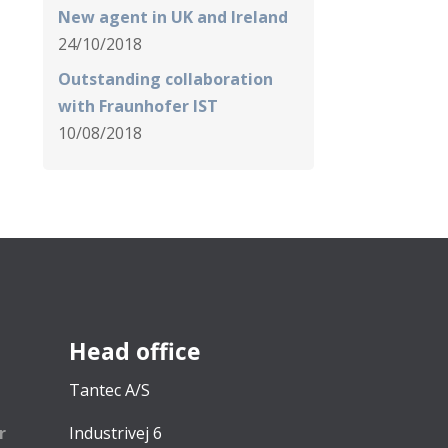
New agent in UK and Ireland
24/10/2018
Outstanding collaboration
with Fraunhofer IST
10/08/2018
Head office
Tantec A/S
r
Industrivej 6