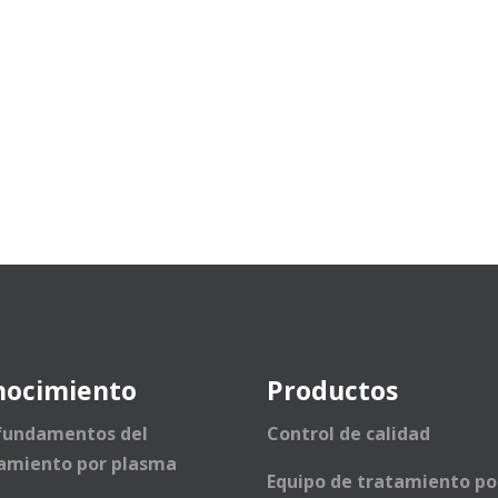
nocimiento
Productos
fundamentos del
Control de calidad
amiento por plasma
Equipo de tratamiento po