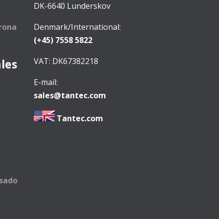
DK-6640 Lunderskov
rona
Denmark/International:
(+45) 7558 5822
VAT: DK67382218
ales
E-mail:
sales@tantec.com
Tantec.com
asado