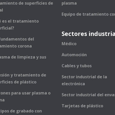
amiento de superficies de
plasma
al
Equipo de tratamiento co
 es el tratamiento
rficial?
Sectores industri
fundamentos del
Médico
amiento corona
Automoción
lasma de limpieza y sus
Cables y tubos
sión y tratamiento de
Sector industrial de la
rficies de plástico
electrónica
zones para usar plasma o
Sector industrial del env
ona
Tarjetas de plástico
tipos de grabado con