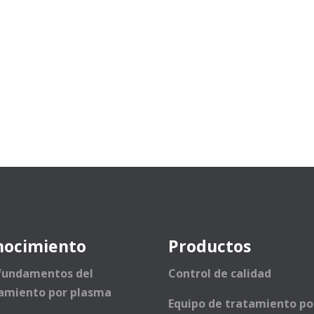
nocimiento
Productos
fundamentos del
Control de calidad
amiento por plasma
Equipo de tratamiento po