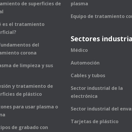
amiento de superficies de
plasma
al
Equipo de tratamiento co
 es el tratamiento
rficial?
Sectores industri
fundamentos del
Médico
amiento corona
Automoción
lasma de limpieza y sus
Cables y tubos
sión y tratamiento de
Sector industrial de la
rficies de plástico
electrónica
zones para usar plasma o
Sector industrial del env
ona
Tarjetas de plástico
tipos de grabado con