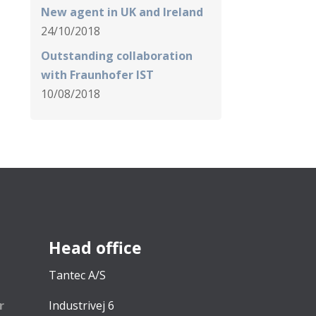
New agent in UK and Ireland
24/10/2018
Outstanding collaboration
with Fraunhofer IST
10/08/2018
Head office
Tantec A/S
r
Industrivej 6