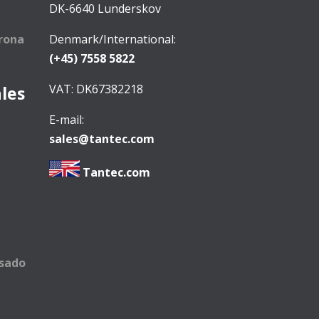
DK-6640 Lunderskov
rona
Denmark/International:
(+45) 7558 5822
VAT: DK67382218
ales
E-mail:
sales@tantec.com
Tantec.com
asado