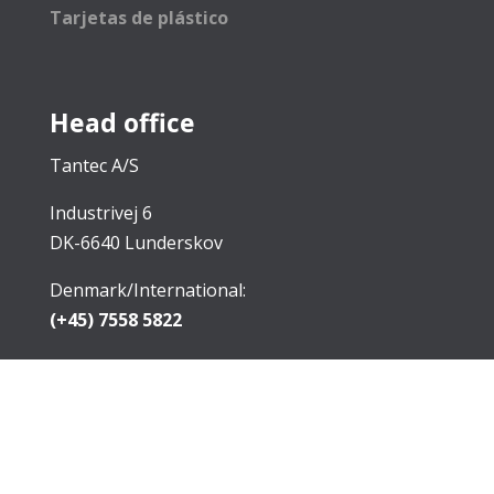
Tarjetas de plástico
Head office
Tantec A/S
Industrivej 6
DK-6640 Lunderskov
Denmark/International:
(+45) 7558 5822
VAT: DK67382218
E-mail:
sales@tantec.com