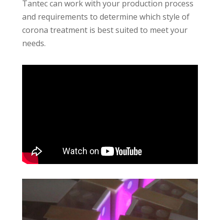
Tantec can work with your production process
and requirements to determine which style of
corona treatment is best suited to meet your
needs.