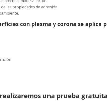
ue afecte al material bruto
d de las propiedades de adhesión
ioambiente.
rficies con plasma y corona se aplica p
eración
 realizaremos una prueba gratuit