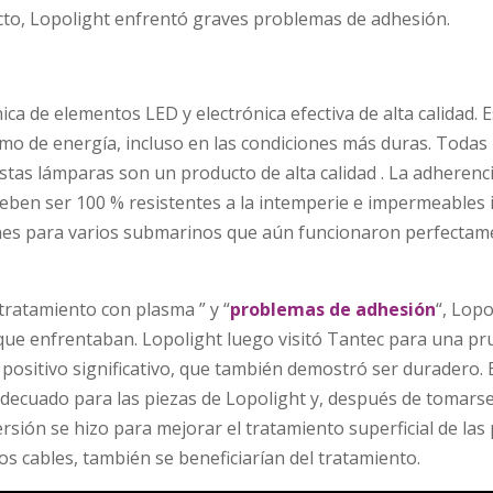
ucto, Lopolight enfrentó graves problemas de adhesión.
a de elementos LED y electrónica efectiva de alta calidad. E
o de energía, incluso en las condiciones más duras. Todas
 estas lámparas son un producto de alta calidad . La adhere
 deben ser 100 % resistentes a la intemperie e impermeable
ones para varios submarinos que aún funcionaron perfectam
ratamiento con plasma ” y “
problemas de adhesión
“, Lop
que enfrentaban. Lopolight luego visitó Tantec para una pr
positivo significativo, que también demostró ser duradero. 
ecuado para las piezas de Lopolight y, después de tomarse
ersión se hizo para mejorar el tratamiento superficial de las
s cables, también se beneficiarían del tratamiento.