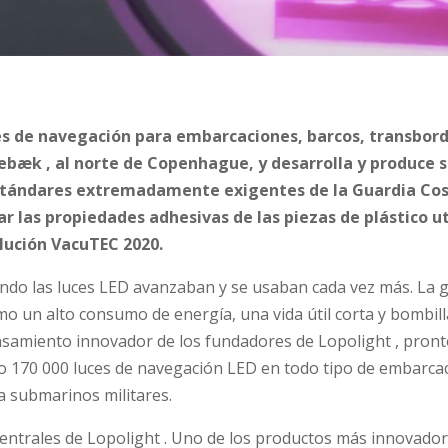
ces de navegación para embarcaciones, barcos, transbor
bæk , al norte de Copenhague, y desarrolla y produce 
tándares extremadamente exigentes de la Guardia Coste
r las propiedades adhesivas de las piezas de plástico ut
lución VacuTEC 2020.
do las luces LED avanzaban y se usaban cada vez más. La g
o un alto consumo de energía, una vida útil corta y bombil
samiento innovador de los fundadores de Lopolight , pronto
do 170 000 luces de navegación LED en todo tipo de embarc
 submarinos militares.
 centrales de Lopolight . Uno de los productos más innovado