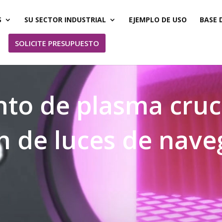
S
SU SECTOR INDUSTRIAL
EJEMPLO DE USO
BASE 
SOLICITE PRESUPUESTO
to de plasma cruci
n de luces de nave