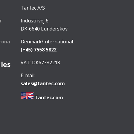
Tantec A/S
r
Industrivej 6
DK-6640 Lunderskov
rona
Denmark/International:
(+45) 7558 5822
VAT: DK67382218
ales
E-mail:
sales@tantec.com
Tantec.com