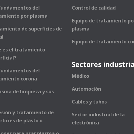
fundamentos del
Control de calidad
amiento por plasma
Equipo de tratamiento po
amiento de superficies de
plasma
al
Equipo de tratamiento co
 es el tratamiento
rficial?
Sectores industri
fundamentos del
Médico
amiento corona
Automoción
lasma de limpieza y sus
Cables y tubos
sión y tratamiento de
Sector industrial de la
rficies de plástico
electrónica
zones para usar plasma o